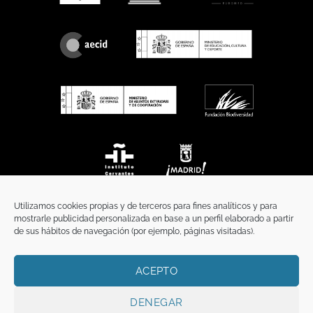
Utilizamos cookies propias y de terceros para fines analíticos y para
mostrarle publicidad personalizada en base a un perfil elaborado a partir
de sus hábitos de navegación (por ejemplo, páginas visitadas).
ACEPTO
INICIO
COMUNICACIÓN
CONTACTO
AVISO LEGAL
POLÍTICA DE PRIVACIDAD
POLÍTICA DE COOKIES
TÉRMINOS Y CONDICIONES
DENEGAR