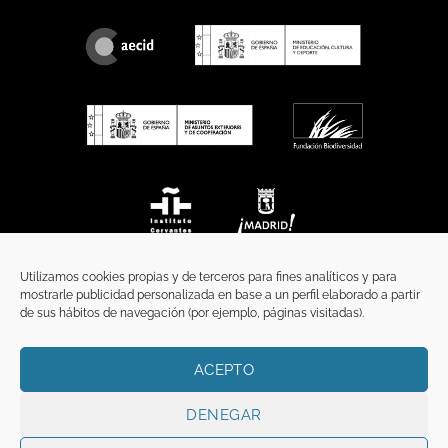
Utilizamos cookies propias y de terceros para fines analíticos y para
mostrarle publicidad personalizada en base a un perfil elaborado a partir
de sus hábitos de navegación (por ejemplo, páginas visitadas).
ACEPTO
INICIO
COMUNICACIÓN
CONTACTO
AVISO LEGAL
POLÍTICA DE PRIVACIDAD
POLÍTICA DE COOKIES
TÉRMINOS Y CONDICIONES
DENEGAR
Copyright 2026 ©
Funci
FUNCI es titular de los derechos de propiedad