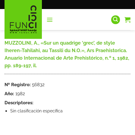
Saltar
al
contenido
MUZZOLINI, A., «Sur un quadrige ‘grec’, de style
Iheren-Tahilahi, au Tassili du N.O.», Ars Praehistorica.
Anuario Internacional de Arte Prehistórico, n.º 1, 1982,
pp. 189-197, il.
Nº Registro:
56832
Año:
1982
Descriptores:
Sin clasificación específica