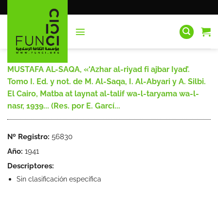
Saltar
al
contenido
MUSTAFA AL-SAQA, «‘Azhar al-riyad fi ajbar Iyad’.
Tomo I. Ed. y not. de M. Al-Saqa, I. Al-Abyari y A. Silbi.
El Cairo, Matba at laynat al-talif wa-l-taryama wa-l-
nasr, 1939... (Res. por E. Garcí...
Nº Registro:
56830
Año:
1941
Descriptores:
Sin clasificación específica