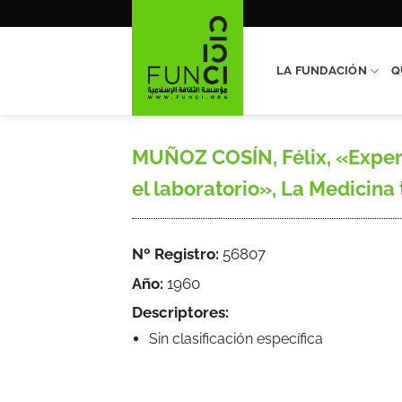
Saltar
al
contenido
LA FUNDACIÓN
Q
MUÑOZ COSÍN, Félix, «Experi
el laboratorio», La Medicina t
Nº Registro:
56807
Año:
1960
Descriptores:
Sin clasificación específica