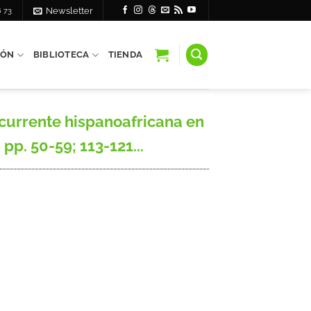
6 73
Newsletter
IÓN
BIBLIOTECA
TIENDA
ecurrente hispanoafricana en
 pp. 50-59; 113-121...