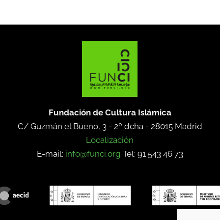
Fundación de Cultura Islámica
C/ Guzmán el Bueno, 3 - 2º dcha -
28015 Madrid
Localización
E-mail:
info@funci.org
Tel: 91 543 46 73