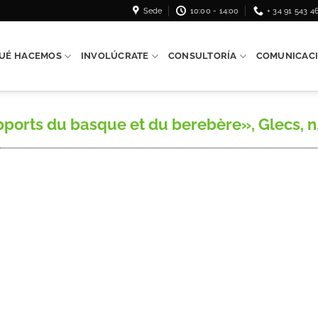
Sede
10:00 - 14:00
+ 34 91 543 4
UÉ HACEMOS
INVOLÚCRATE
CONSULTORÍA
COMUNICAC
orts du basque et du berebère», Glecs, n.