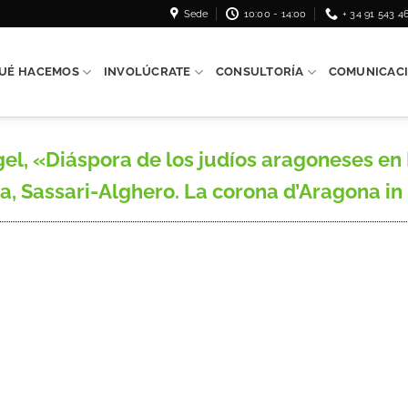
Sede
10:00 - 14:00
+ 34 91 543 4
UÉ HACEMOS
INVOLÚCRATE
CONSULTORÍA
COMUNICAC
, «Diáspora de los judíos aragoneses en I
 Sassari-Alghero. La corona d’Aragona in Itali