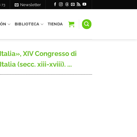
6 73
Newsletter
IÓN
BIBLIOTECA
TIENDA
talia», XIV Congresso di
a (secc. xiii-xviii). ...