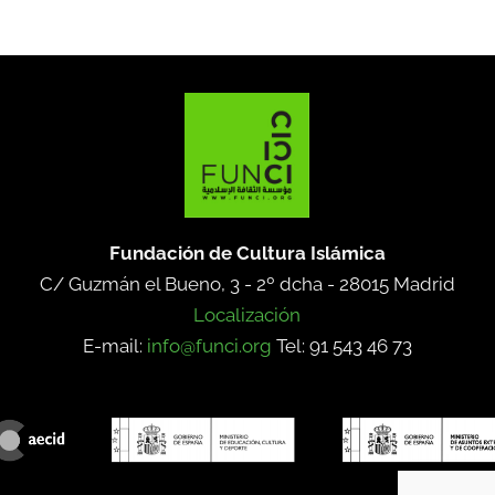
Fundación de Cultura Islámica
C/ Guzmán el Bueno, 3 - 2º dcha -
28015 Madrid
Localización
E-mail:
info@funci.org
Tel: 91 543 46 73