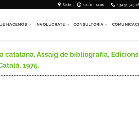
Sede
10:00 - 14:00
+ 34 91 543 4
UÉ HACEMOS
INVOLÚCRATE
CONSULTORÍA
COMUNICAC
catalana. Assaig de bibliografía, Edicions 
atalá, 1975.