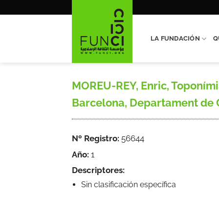
Saltar
al
contenido
LA FUNDACIÓN
Q
MOREU-REY, Enric, Toponímia 
Barcelona, Departament de C
Nº Registro:
56644
Año:
1
Descriptores:
Sin clasificación específica