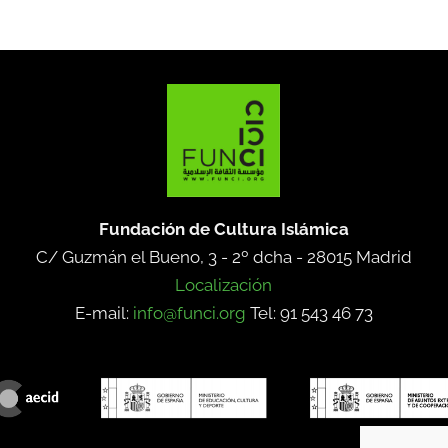
Fundación de Cultura Islámica
C/ Guzmán el Bueno, 3 - 2º dcha -
28015 Madrid
Localización
E-mail:
info@funci.org
Tel: 91 543 46 73