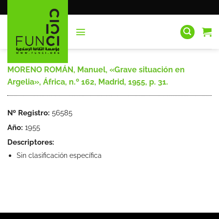
Saltar
al
contenido
MORENO ROMÁN, Manuel, «Grave situación en
Argelia», África, n.º 162, Madrid, 1955, p. 31.
Nº Registro:
56585
Año:
1955
Descriptores:
Sin clasificación específica