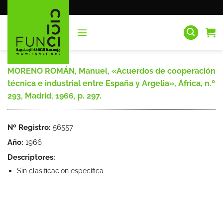
Saltar
al
contenido
MORENO ROMÁN, Manuel, «Acuerdos de cooperación
técnica e industrial entre España y Argelia», África, n.º
293, Madrid, 1966, p. 297.
Nº Registro:
56557
Año:
1966
Descriptores:
Sin clasificación específica