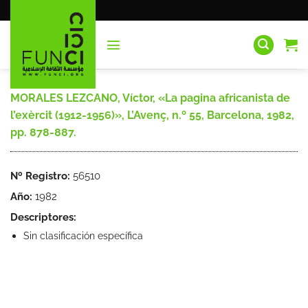
Saltar
al
contenido
MORALES LEZCANO, Víctor, «La pagina africanista de
l’exèrcit (1912-1956)», L’Avenç, n.º 55, Barcelona, 1982,
pp. 878-887.
Nº Registro:
56510
Año:
1982
Descriptores:
Sin clasificación específica