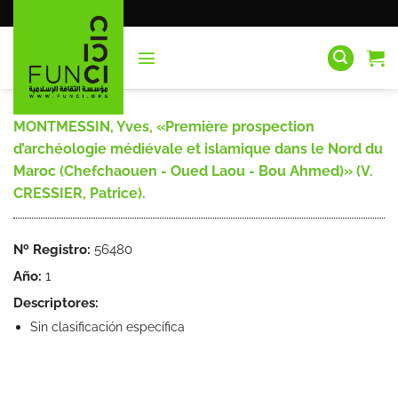
Saltar
al
contenido
MONTMESSIN, Yves, «Première prospection
d’archéologie médiévale et islamique dans le Nord du
Maroc (Chefchaouen - Oued Laou - Bou Ahmed)» (V.
CRESSIER, Patrice).
Nº Registro:
56480
Año:
1
Descriptores:
Sin clasificación específica