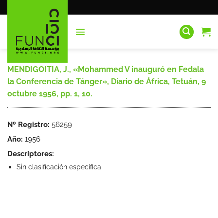
Saltar
al
contenido
MENDIGOITIA, J., «Mohammed V inauguró en Fedala
la Conferencia de Tánger», Diario de África, Tetuán, 9
octubre 1956, pp. 1, 10.
Nº Registro:
56259
Año:
1956
Descriptores:
Sin clasificación específica