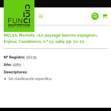
Saltar
al
contenido
MELSA, Mostafa, «Le paysage bancire espagnol»,
Enjeux, Casablanca, n.º 13, 1989, pp. 70-72.
Nº Registro:
56239
Año:
1989
Descriptores:
Sin clasificación específica