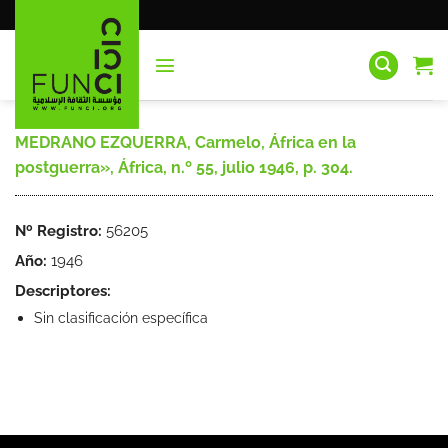
Saltar
al
contenido
MEDRANO EZQUERRA, Carmelo, África en la
postguerra», África, n.º 55, julio 1946, p. 304.
Nº Registro:
56205
Año:
1946
Descriptores:
Sin clasificación específica