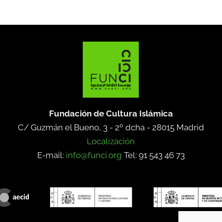
Fundación de Cultura Islámica
C/ Guzmán el Bueno, 3 - 2º dcha -
28015 Madrid
Localización
E-mail:
info@funci.org
Tel: 91 543 46 73