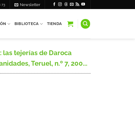
6 73
Newsletter
IÓN
BIBLIOTECA
TIENDA
 las tejerías de Daroca
idades, Teruel, n.º 7, 200...