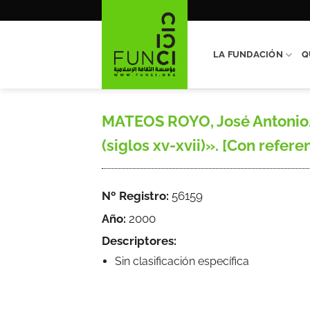
Saltar
al
contenido
LA FUNDACIÓN
Q
MATEOS ROYO, José Antonio, «
(siglos xv-xvii)». [Con refer
Nº Registro:
56159
Año:
2000
Descriptores:
Sin clasificación específica