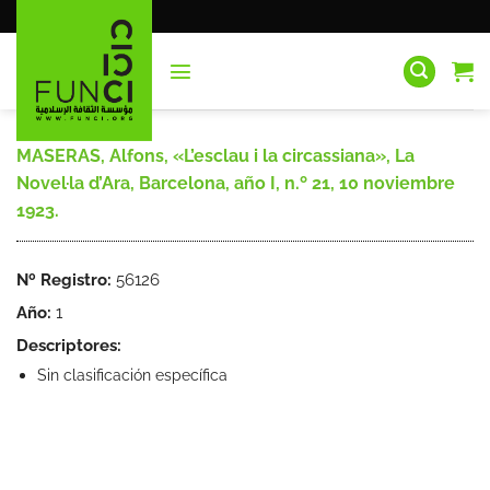
Saltar
al
contenido
MASERAS, Alfons, «L’esclau i la circassiana», La
Novel·la d’Ara, Barcelona, año I, n.º 21, 10 noviembre
1923.
Nº Registro:
56126
Año:
1
Descriptores:
Sin clasificación específica