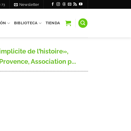
6 73
Newsletter
IÓN
BIBLIOTECA
TIENDA
plicite de l’histoire»,
rovence, Association p...