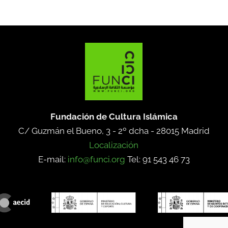
Fundación de Cultura Islámica
C/ Guzmán el Bueno, 3 - 2º dcha -
28015 Madrid
Localización
E-mail:
info@funci.org
Tel: 91 543 46 73