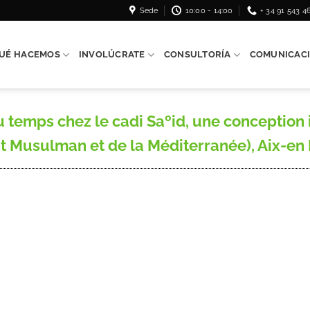
Sede
10:00 - 14:00
+ 34 91 543 4
UÉ HACEMOS
INVOLÚCRATE
CONSULTORÍA
COMUNICAC
temps chez le cadi Saºid, une conception im
t Musulman et de la Méditerranée), Aix-en P