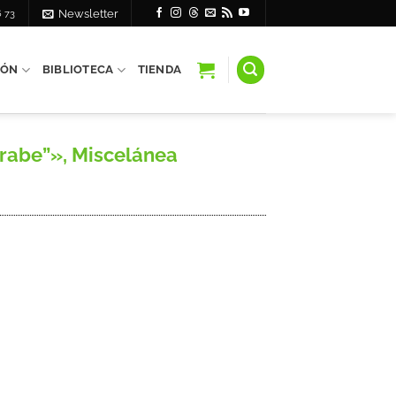
6 73
Newsletter
IÓN
BIBLIOTECA
TIENDA
rabe”», Miscelánea