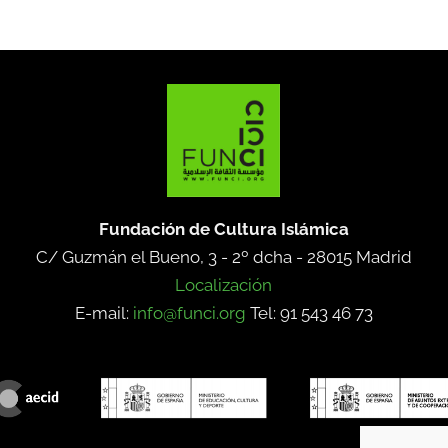
Fundación de Cultura Islámica
C/ Guzmán el Bueno, 3 - 2º dcha -
28015 Madrid
Localización
E-mail:
info@funci.org
Tel: 91 543 46 73