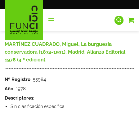
Saltar
al
contenido
MARTÍNEZ CUADRADO, Miguel, La burguesía
conservadora (1874-1931), Madrid, Alianza Editorial,
1978 (4.ª edición).
Nº Registro:
55984
Año:
1978
Descriptores:
Sin clasificación específica