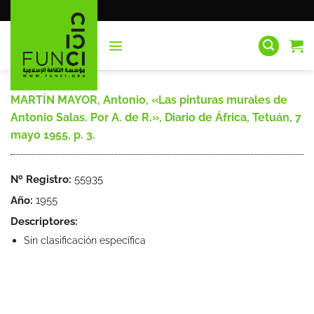
Saltar
al
contenido
MARTÍN MAYOR, Antonio, «Las pinturas murales de
Antonio Salas. Por A. de R.», Diario de África, Tetuán, 7
mayo 1955, p. 3.
Nº Registro:
55935
Año:
1955
Descriptores:
Sin clasificación específica