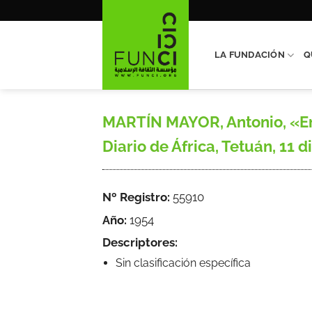
Saltar
al
contenido
LA FUNDACIÓN
Q
MARTÍN MAYOR, Antonio, «En l
Diario de África, Tetuán, 11 d
Nº Registro:
55910
Año:
1954
Descriptores:
Sin clasificación específica