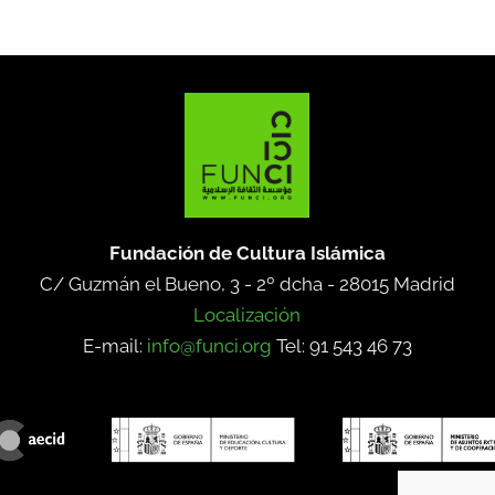
Fundación de Cultura Islámica
C/ Guzmán el Bueno, 3 - 2º dcha -
28015 Madrid
Localización
E-mail:
info@funci.org
Tel: 91 543 46 73