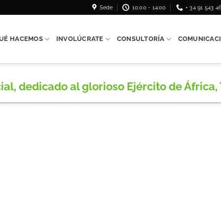
Sede
10:00 - 14:00
+ 34 91 543 4
UÉ HACEMOS
INVOLÚCRATE
CONSULTORÍA
COMUNICAC
dedicado al glorioso Ejército de África, T