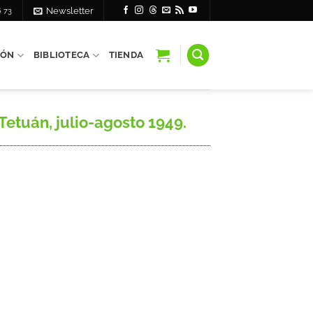
6 73
Newsletter
IÓN
BIBLIOTECA
TIENDA
etuán, julio-agosto 1949.