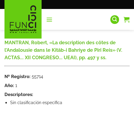
Saltar
al
contenido
MANTRAN, Robert, «La description des côtes de
l’Andalousie dans le Kitâb-i Bahriye de Pîrî Reis» (V.
ACTAS... XII CONGRESO... UEAI), pp. 497 y ss.
Nº Registro:
55714
Año:
1
Descriptores:
Sin clasificación específica