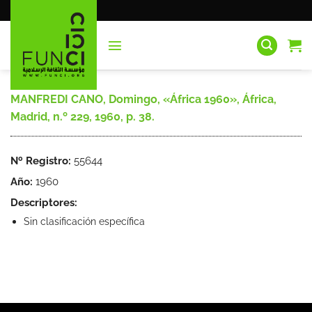
Saltar
al
contenido
MANFREDI CANO, Domingo, «África 1960», África,
Madrid, n.º 229, 1960, p. 38.
Nº Registro:
55644
Año:
1960
Descriptores:
Sin clasificación específica