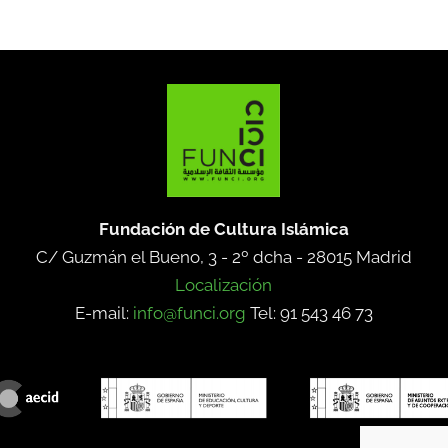
Fundación de Cultura Islámica
C/ Guzmán el Bueno, 3 - 2º dcha -
28015 Madrid
Localización
E-mail:
info@funci.org
Tel: 91 543 46 73