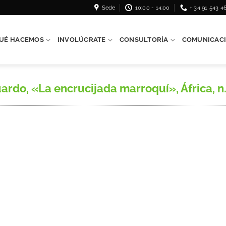
Sede
10:00 - 14:00
+ 34 91 543 4
UÉ HACEMOS
INVOLÚCRATE
CONSULTORÍA
COMUNICAC
 «La encrucijada marroquí», África, n.º 