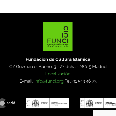
Fundación de Cultura Islámica
C/ Guzmán el Bueno, 3 - 2º dcha -
28015 Madrid
Localización
E-mail:
info@funci.org
Tel: 91 543 46 73