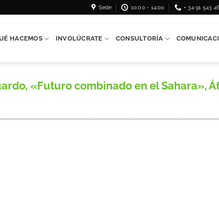
Sede
10:00 - 14:00
+ 34 91 543 4
UÉ HACEMOS
INVOLÚCRATE
CONSULTORÍA
COMUNICAC
 «Futuro combinado en el Sahara», África