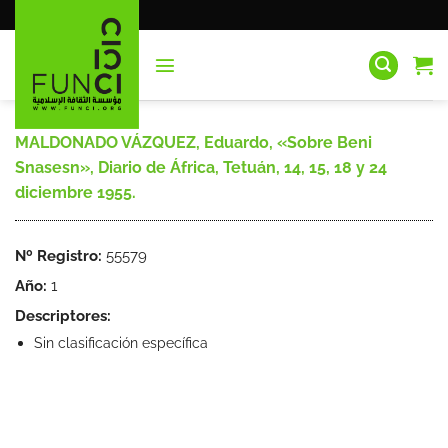
Saltar
al
contenido
MALDONADO VÁZQUEZ, Eduardo, «Sobre Beni
Snasesn», Diario de África, Tetuán, 14, 15, 18 y 24
diciembre 1955.
Nº Registro:
55579
Año:
1
Descriptores:
Sin clasificación específica