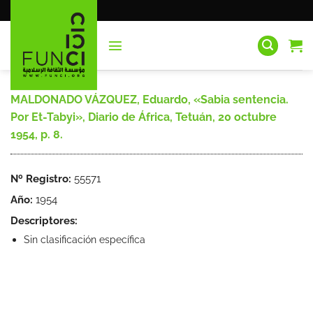
Saltar
al
contenido
MALDONADO VÁZQUEZ, Eduardo, «Sabia sentencia.
Por Et-Tabyi», Diario de África, Tetuán, 20 octubre
1954, p. 8.
Nº Registro:
55571
Año:
1954
Descriptores:
Sin clasificación específica