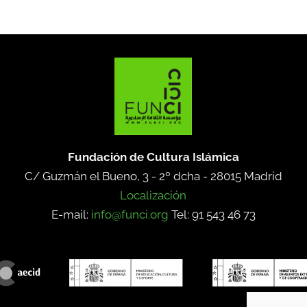
Fundación de Cultura Islámica
C/ Guzmán el Bueno, 3 - 2º dcha -
28015 Madrid
Localización
E-mail:
info@funci.org
Tel: 91 543 46 73