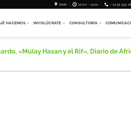
Sede
10:00 - 14:00
+ 34 91 543 4
UÉ HACEMOS
INVOLÚCRATE
CONSULTORÍA
COMUNICAC
«Mulay Hasan y el Rif», Diario de África,