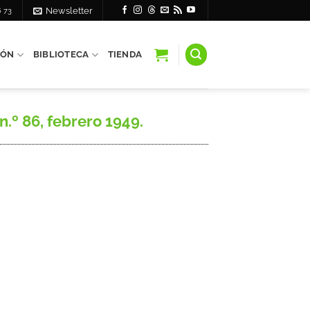
6 73
Newsletter
IÓN
BIBLIOTECA
TIENDA
º 86, febrero 1949.