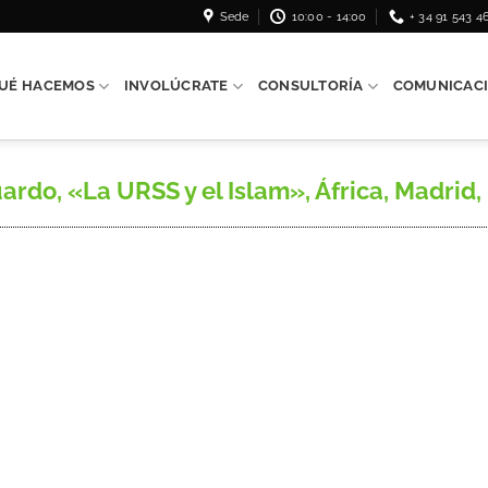
Sede
10:00 - 14:00
+ 34 91 543 4
UÉ HACEMOS
INVOLÚCRATE
CONSULTORÍA
COMUNICAC
 «La URSS y el Islam», África, Madrid, n.