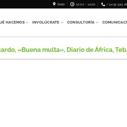
Sede
10:00 - 14:00
+ 34 91 543 4
UÉ HACEMOS
INVOLÚCRATE
CONSULTORÍA
COMUNICAC
, «Buena multa», Diario de África, Tetu