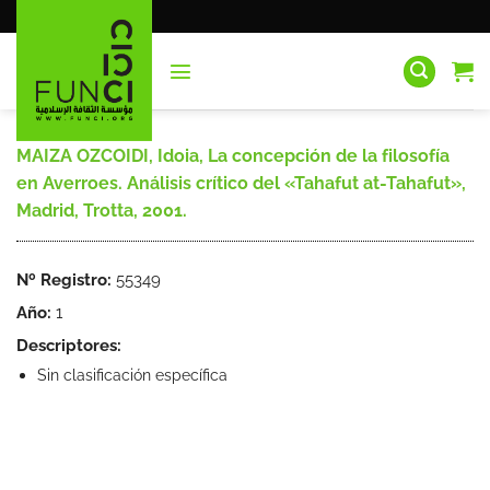
Saltar
al
contenido
MAIZA OZCOIDI, Idoia, La concepción de la filosofía
en Averroes. Análisis crítico del «Tahafut at-Tahafut»,
Madrid, Trotta, 2001.
Nº Registro:
55349
Año:
1
Descriptores:
Sin clasificación específica