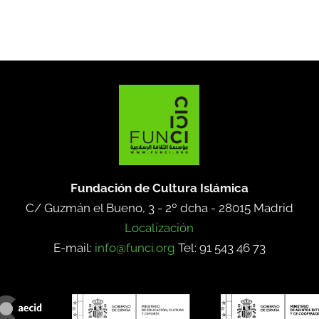
Fundación de Cultura Islámica
C/ Guzmán el Bueno, 3 - 2º dcha -
28015 Madrid
Localización
E-mail:
info@funci.org
Tel: 91 543 46 73