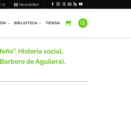
6 73
Newsletter
IÓN
BIBLIOTECA
TIENDA
ño”, Historia social,
Barbero de Aguilera),