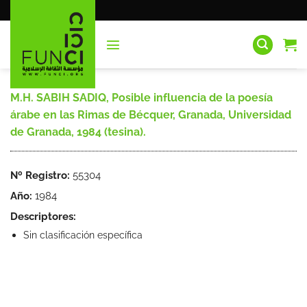
Saltar
al
contenido
M.H. SABIH SADIQ, Posible influencia de la poesía
árabe en las Rimas de Bécquer, Granada, Universidad
de Granada, 1984 (tesina).
Nº Registro:
55304
Año:
1984
Descriptores:
Sin clasificación específica