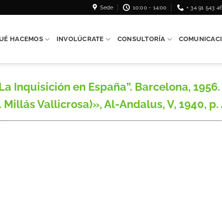
Sede
10:00 - 14:00
+ 34 91 543 4
UÉ HACEMOS
INVOLÚCRATE
CONSULTORÍA
COMUNICAC
La Inquisición en España”. Barcelona, 1956. 
. Millás Vallicrosa)», Al-Andalus, V, 1940, p.