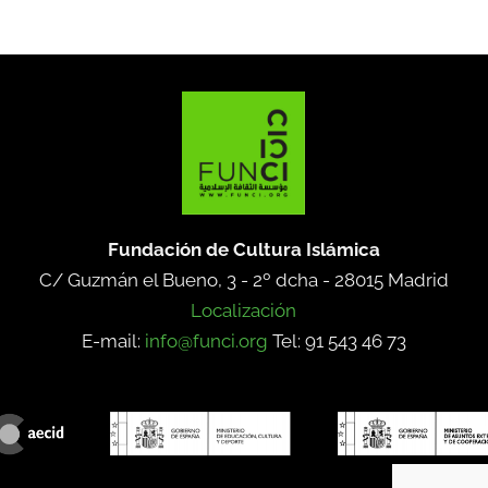
Fundación de Cultura Islámica
C/ Guzmán el Bueno, 3 - 2º dcha -
28015 Madrid
Localización
E-mail:
info@funci.org
Tel: 91 543 46 73