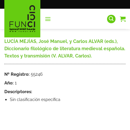
Saltar
al
contenido
LUCÍA MEJÍAS, José Manuel, y Carlos ALVAR (eds.),
Diccionario filológico de literatura medieval española.
Textos y transmisión (V. ALVAR, Carlos).
Nº Registro:
55246
Año:
1
Descriptores:
Sin clasificación específica