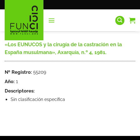
Saltar
al
contenido
«Los EUNUCOS y la cirugía de la castración en la
España musulmana», Axarquía, n.º 4, 1981.
Nº Registro:
55209
Año:
1
Descriptores:
Sin clasificación específica