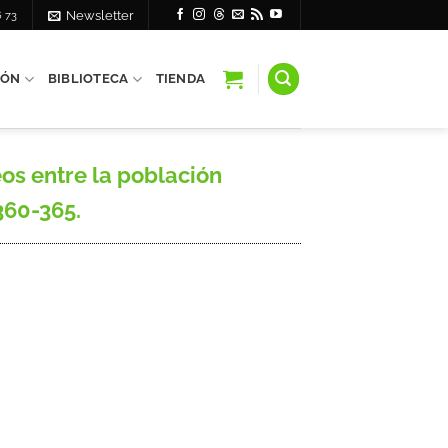
6 73
Newsletter
IÓN
BIBLIOTECA
TIENDA
s entre la población
360-365.