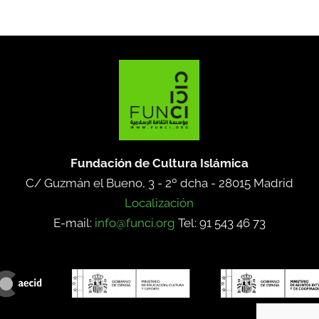
Fundación de Cultura Islámica
C/ Guzmán el Bueno, 3 - 2º dcha -
28015 Madrid
Localización
E-mail:
info@funci.org
Tel: 91 543 46 73