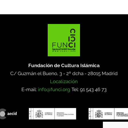
Fundación de Cultura Islámica
C/ Guzmán el Bueno, 3 - 2º dcha -
28015 Madrid
Localización
E-mail:
info@funci.org
Tel: 91 543 46 73