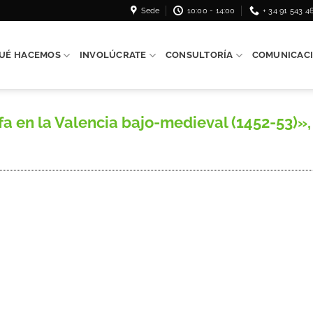
Sede
10:00 - 14:00
+ 34 91 543 4
UÉ HACEMOS
INVOLÚCRATE
CONSULTORÍA
COMUNICAC
en la Valencia bajo-medieval (1452-53)», Li