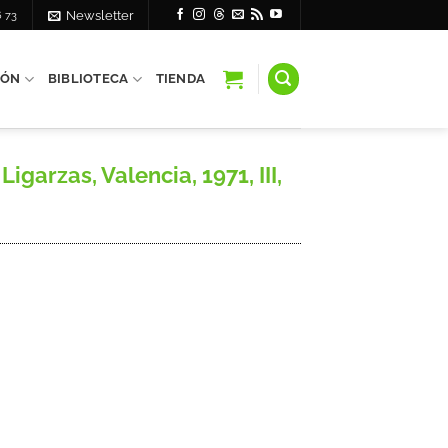
6 73
Newsletter
IÓN
BIBLIOTECA
TIENDA
garzas, Valencia, 1971, III,