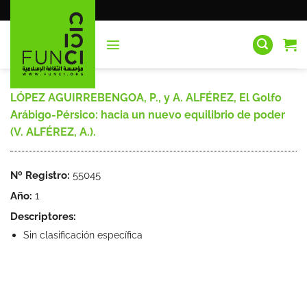
Saltar
al
contenido
LÓPEZ AGUIRREBENGOA, P., y A. ALFÉREZ, El Golfo
Arábigo-Pérsico: hacia un nuevo equilibrio de poder
(V. ALFÉREZ, A.).
Nº Registro:
55045
Año:
1
Descriptores:
Sin clasificación específica