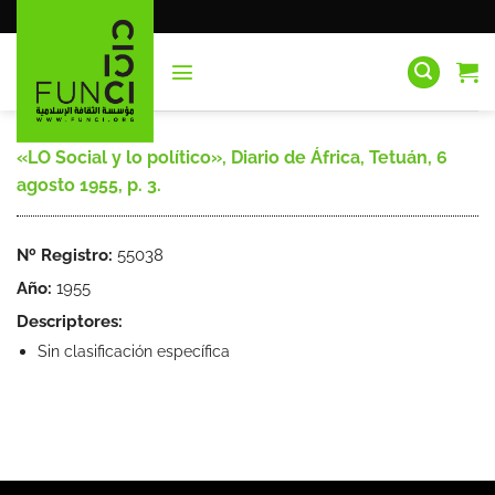
Saltar
al
contenido
«LO Social y lo político», Diario de África, Tetuán, 6
agosto 1955, p. 3.
Nº Registro:
55038
Año:
1955
Descriptores:
Sin clasificación específica