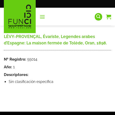
Saltar
al
contenido
LÉVY-PROVENÇAL, Évariste, Legendes arabes
d’Espagne: La maison fermée de Tolède, Oran, 1898.
Nº Registro:
55014
Año:
1
Descriptores:
Sin clasificación específica