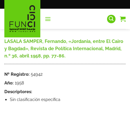
Saltar
al
contenido
LASALA SAMPER, Fernando, «Jordania, entre El Cairo
y Bagdad», Revista de Política Internacional, Madrid,
n.º 36, abril 1958, pp. 77-86.
Nº Registro:
54942
Año:
1958
Descriptores:
Sin clasificación específica