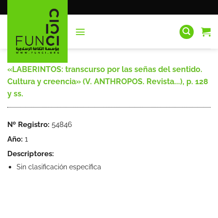
Saltar
al
contenido
«LABERINTOS: transcurso por las señas del sentido.
Cultura y creencia» (V. ANTHROPOS. Revista...), p. 128
y ss.
Nº Registro:
54846
Año:
1
Descriptores:
Sin clasificación específica