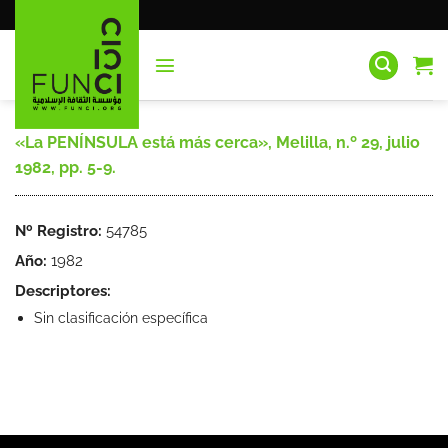
Saltar
al
contenido
«La PENÍNSULA está más cerca», Melilla, n.º 29, julio
1982, pp. 5-9.
Nº Registro:
54785
Año:
1982
Descriptores:
Sin clasificación específica