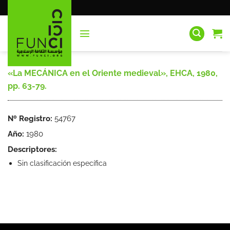
Saltar
al
contenido
«La MECÁNICA en el Oriente medieval», EHCA, 1980,
pp. 63-79.
Nº Registro:
54767
Año:
1980
Descriptores:
Sin clasificación específica