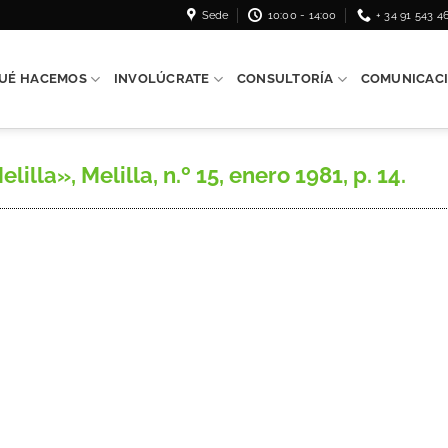
Sede
10:00 - 14:00
+ 34 91 543 4
UÉ HACEMOS
INVOLÚCRATE
CONSULTORÍA
COMUNICAC
a», Melilla, n.º 15, enero 1981, p. 14.