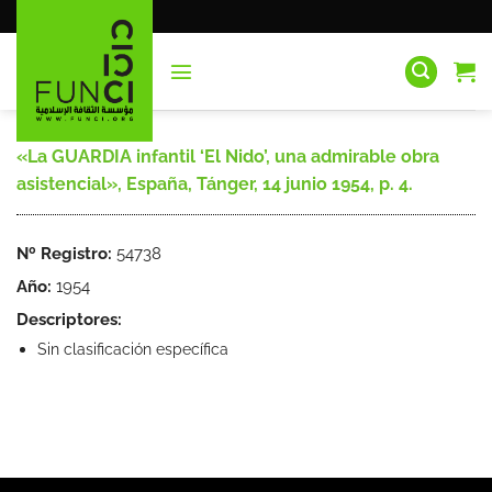
Saltar
al
contenido
«La GUARDIA infantil ‘El Nido’, una admirable obra
asistencial», España, Tánger, 14 junio 1954, p. 4.
Nº Registro:
54738
Año:
1954
Descriptores:
Sin clasificación específica